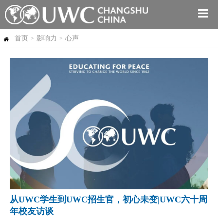
首页
影响力
心声
>
>
从UWC学生到UWC招生官，初心未变|UWC六十周
年校友访谈