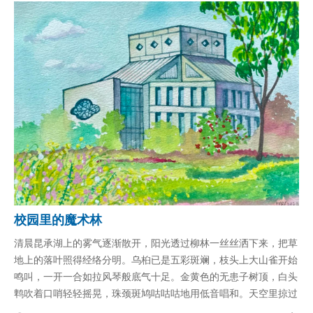
校园里的魔术林
清晨昆承湖上的雾气逐渐散开，阳光透过柳林一丝丝洒下来，把草
地上的落叶照得经络分明。乌桕已是五彩斑斓，枝头上大山雀开始
鸣叫，一开一合如拉风琴般底气十足。金黄色的无患子树顶，白头
鹎吹着口哨轻轻摇晃，珠颈斑鸠咕咕咕地用低音唱和。天空里掠过
十来只喜鹊的身影，钴蓝的翅膀在阳光下闪闪发亮。