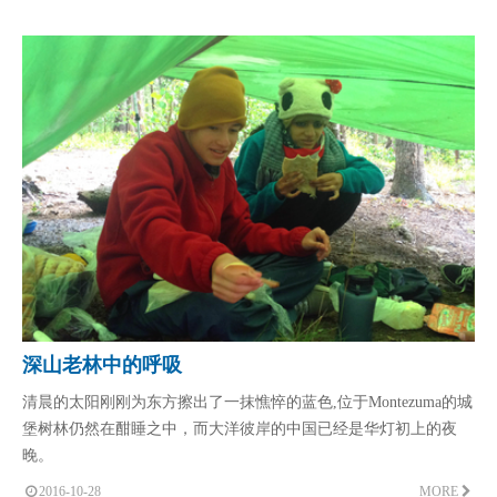
深山老林中的呼吸
清晨的太阳刚刚为东方擦出了一抹憔悴的蓝色,位于Montezuma的城
堡树林仍然在酣睡之中，而大洋彼岸的中国已经是华灯初上的夜
晚。
2016-10-28
MORE