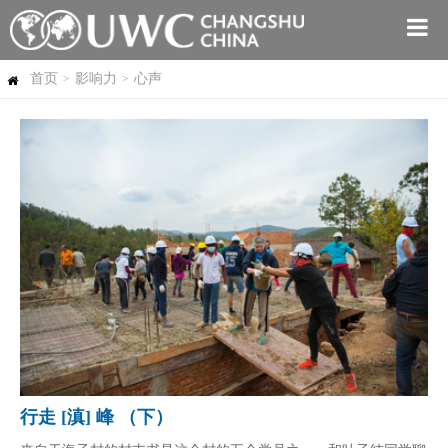
首页
影响力
心声
>
>
行走 [滇] 峰 （下）