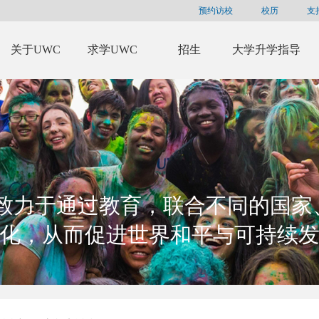
预约访校
校历
支
关于UWC
求学UWC
招生
大学升学指导
C致力于通过教育，联合不同的国家
化，从而促进世界和平与可持续