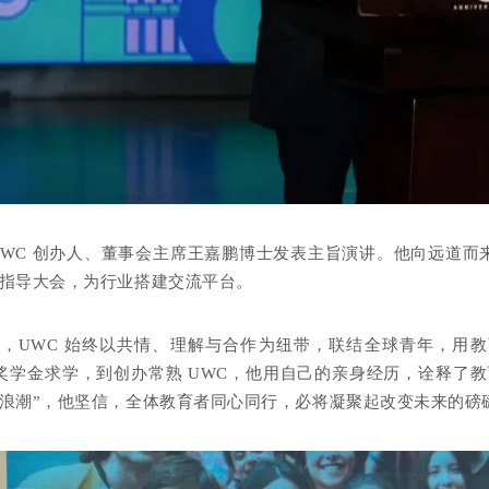
UWC 创办人、董事会主席王嘉鹏博士发表主旨演讲。他向远道
指导大会，为行业搭建交流平台。
，UWC 始终以共情、理解与合作为纽带，联结全球青年，用
 奖学金求学，到创办常熟 UWC，他用自己的亲身经历，诠释了
浪潮”，他坚信，全体教育者同心同行，必将凝聚起改变未来的磅