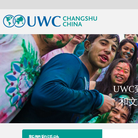
UW
和文