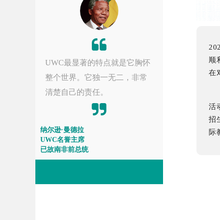
2
顺
UWC最显著的特点就是它胸怀
在
整个世界。它独一无二，非常
清楚自己的责任。
活
招
纳尔逊·曼德拉
际
UWC名誉主席
已故南非前总统