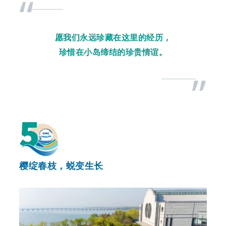
“
愿我们永远珍藏在这里的经历，
珍惜在小岛缔结的珍贵情谊。
”
樱绽春枝，蜕变生长