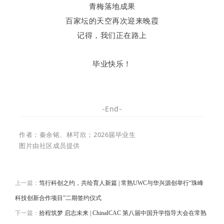
青梅落地成果
百家坛的天空再次迎来晚霞
记得，我们正在路上
毕业快乐！
End
-
-
作者：秦余铭、林可欣；2026届毕业生
图片由社区成员提供
上一篇：
笃行科创之约，共绘育人新篇 | 常熟UWC与华兴源创举行“珠峰
科技创新合作项目”二期签约仪式
下一篇：
拾程筑梦 启志未来 | ChinaICAC 第八届中国升学指导大会在常熟