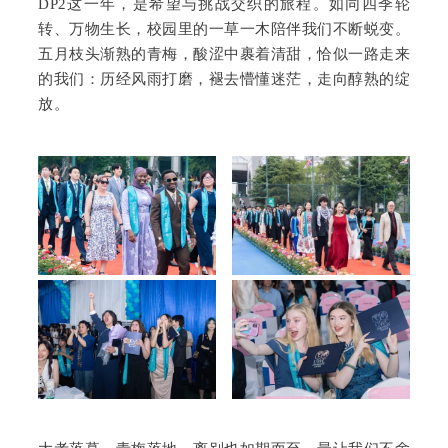
DP2这一年，是希望与挑战交织的旅程。如同四季轮
转、万物生长，校园里的一草一木陪伴我们不断蜕变。
五月枝头渐熟的青梅，酸涩中裹着清甜，恰似一路走来
的我们：历经风雨打磨，褪去懵懂迷茫，走向醇熟的绽
放。