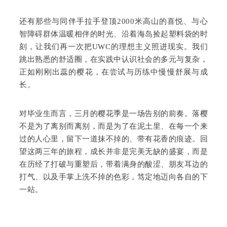
还有那些与同伴手拉手登顶2000米高山的喜悦、与心
智障碍群体温暖相伴的时光、沿着海岛捡起塑料袋的时
刻，让我们再一次把UWC的理想主义照进现实。我们
跳出熟悉的舒适圈，在实践中认识社会的多元与复杂，
正如刚刚出蕊的樱花，在尝试与历练中慢慢舒展与成
长。
对毕业生而言，三月的樱花季是一场告别的前奏。落樱
不是为了离别而离别，而是为了在泥土里、在每一个来
过的人心里，留下一道抹不掉的、带有花香的痕迹。回
望这两三年的旅程，成长并非是完美无缺的盛宴，而是
在历经了打破与重塑后，带着满身的酸涩、朋友耳边的
打气、以及手掌上洗不掉的色彩，笃定地迈向各自的下
一站。