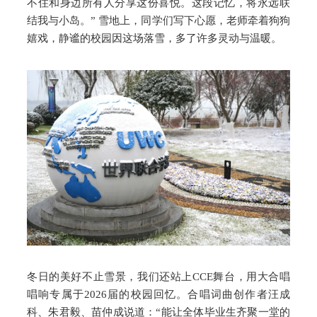
不住和身边所有人分享这份喜悦。这段记忆，将永远联
结我与小岛。” 雪地上，同学们写下心愿，老师牵着狗狗
嬉戏，静谧的校园因这场落雪，多了许多灵动与温暖。
冬日的美好不止雪景，我们还站上CCE舞台，用大合唱
唱响专属于2026届的校园回忆。合唱词曲创作者汪成
科、朱君毅、苗仲成说道：“能让全体毕业生齐聚一堂的