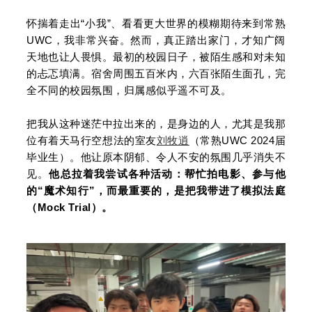
怀揣着走出“小我”、看看更大世界的模糊期待来到常熟
UWC，我非常兴奋。然而，真正踏出家门，才知广阔
天地也让人畏惧。最初的校园日子，被陌生感和对未知
的忐忑填满。宿舍周围五百米内，六百张陌生面孔，完
全不同的校园氛围，归属感似乎遥不可及。
把我从这种迷茫中拉出来的，是身边的人，尤其是我那
位有着天马行空想法的室友
刘牧逍
（常熟UWC 2024届
毕业生）。
他让原本阴郁、令人不安的氛围几乎消失不
见。
他总拉着我尝试各种活动：帮忙拍电影、参与他
的“魔术知行”，而最重要的，是把我带进了模拟法庭
（Mock Trial）。