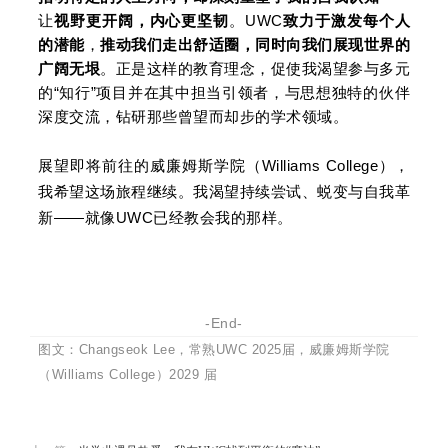
让
视野更开阔，内心更坚韧
。UWC
致力于激发每个人
的潜能
，
推动我们走出舒适圈，同时向我们展现世界的
广阔无垠
。正是这样的教育理念，促使我渴望参与多元
的“知行”项目并在其中担当引领者，与思想独特的伙伴
深度交流，钻研那些曾望而却步的学术领域。
展望即将前往的威廉姆斯学院（Williams College），
我希望这场旅程继续。我渴望持续尝试、蜕变与自我革
新——就像UWC已经教会我的那样。
-End-
图文：Changseok Lee，常熟UWC 2025届，威廉姆斯学院
（Williams College）2029 届