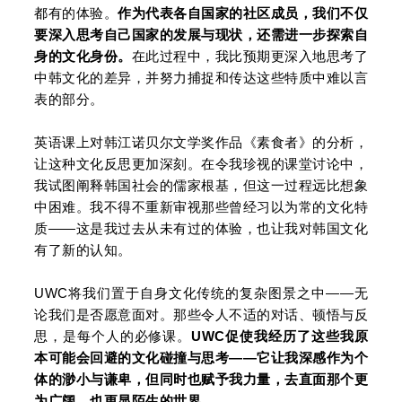
都有的体验。
作为代表各自国家的社区成员，我们不仅
要深入思考自己国家的发展与现状，还需进一步探索自
身的文化身份。
在此过程中，我比预期更深入地思考了
中韩文化的差异，并努力捕捉和传达这些特质中难以言
表的部分。
英语课上对韩江诺贝尔文学奖作品《素食者》的分析，
让这种文化反思更加深刻。在令我珍视的课堂讨论中，
我试图阐释韩国社会的儒家根基，但这一过程远比想象
中困难。我不得不重新审视那些曾经习以为常的文化特
质——这是我过去从未有过的体验，也让我对韩国文化
有了新的认知。
UWC将我们置于自身文化传统的复杂图景之中——无
论我们是否愿意面对。那些令人不适的对话、顿悟与反
思，是每个人的必修课。
UWC促使我经历了这些我原
本可能会回避的文化碰撞与思考——它让我深感作为个
体的渺小与谦卑，但同时也赋予我力量，去直面那个更
为广阔、也更显陌生的世界。