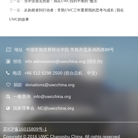
上一篇：
当学业遇见热爱：我在UWC找到平衡的“魔法”
下一篇：
从执棋者到行动者：常熟UWC三年重塑我的思考与成长 | 我在
UWC的故事
地址
中国常熟世界联合学院 常熟市昆承湖西路88号
招生
info.admissions@uwcchina.org (招生办)
电话
+86 512 5298 2500 (前台总机，中文)
捐款
donations@uwcchina.org
一般查询
info@uwcchina.org
国家理事会
NC@uwcchina.org
苏ICP备16015809号-1
Copyright © 2016 UWC Changshu China. All rights reserved.