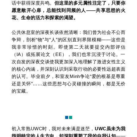
话中获得深度共鸣。
但这里的多元属性注定了，只要你
愿意敞开心扉，总能找到同频的人——共享思想的火
花、生命的活力和探索的渴望。
公共休息室的深夜长谈依然清晰：我们曾为社会不公而
争辩，剖析“物”与“人”的区别直到界限模糊——这些是
我非常珍惜的时刻。即使第二天就要提交内部评估
（IA）或拓展论文（EE），我们也常沉浸于讨论。一
次自发的深夜交谈使我更加深入地理解了激进女性主义
的核心内涵，并深刻认识到采取行动的必要性远超表面
的认可。毕业前夕，和室友Minh争论“爱的根基是尊重
还是关怀”……这些思想与心灵碰撞的瞬间，都是无价
的宝藏。
初入常熟UWC时，我对未来满是迷茫，
UWC虽未为我
指明特定的人生方向，却
深
刻重塑了我的自我认知
——