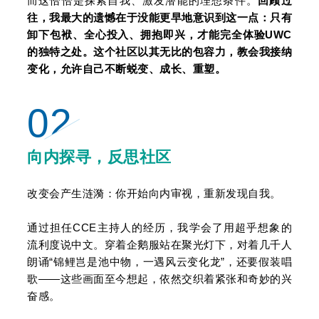
而这恰恰是探索自我、激发潜能的理想条件。
回顾过
往，我最大的遗憾在于没能更早地意识到这一点：只有
卸下包袱、全心投入、拥抱即兴，才能完全体验UWC
的独特之处。
这个社区以其无比的包容力，教会我接纳
变化，允许自己不断蜕变、成长、重塑。
02
向内探寻，反思社区
改变会产生涟漪：你开始向内审视，重新发现自我。
通过担任CCE主持人的经历，我学会了用超乎想象的
流利度说中文。穿着企鹅服站在聚光灯下，对着几千人
朗诵“锦鲤岂是池中物，一遇风云变化龙”，还要假装唱
歌——这些画面至今想起，依然交织着紧张和奇妙的兴
奋感。