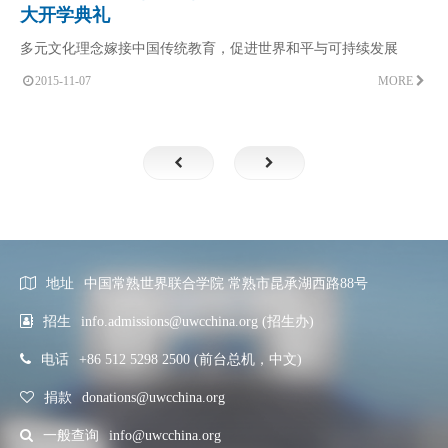
大开学典礼
多元文化理念嫁接中国传统教育，促进世界和平与可持续发展
2015-11-07
MORE
地址
中国常熟世界联合学院 常熟市昆承湖西路88号
招生
info.admissions@uwcchina.org (招生办)
电话
+86 512 5298 2500 (前台总机，中文)
捐款
donations@uwcchina.org
一般查询
info@uwcchina.org