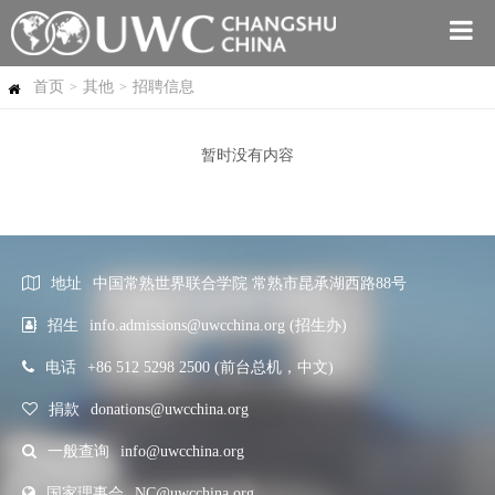
首页
其他
招聘信息
>
>
暂时没有内容
地址
中国常熟世界联合学院 常熟市昆承湖西路88号
招生
info.admissions@uwcchina.org (招生办)
电话
+86 512 5298 2500 (前台总机，中文)
捐款
donations@uwcchina.org
一般查询
info@uwcchina.org
国家理事会
NC@uwcchina.org