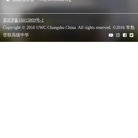
苏ICP备16015809号-1
Copyright © 2016 UWC Changshu China. All rights reserved. ©2016 常熟
世联高级中学