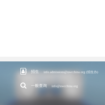
招生
info.admissions@uwcchina.org (招生办)
一般查询
info@uwcchina.org