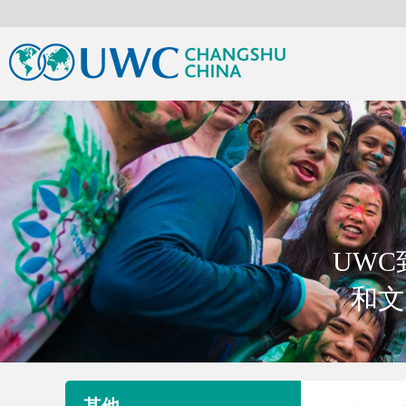
UW
和文