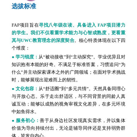
选拔标准
FAP项目旨在
寻找八年级在读、具备进入
FAP项目
潜力
的学生。我们不仅看重学术能力与心智成熟度，更看重
其与UWC教育理念的深度契合
。核心特质体现在以下四
个维度：
●
学习锐度：
从“被动接收”到“主动探究”
。
学业优异且对
知识抱有本能的好奇。不满足于标准答案，习惯追问“为
什么”并主动探索课本之外的广阔领域；在面对学术挑战
时，能够展现出迎难而上的韧性。
●
文化包容：
从“舒适圈”到“多元共情”
。天然具备同理心
与开放心态。乐于走出舒适区，与不同背景的同龄人真
诚互动；能够以成熟的视角审视文化差异，在多元环境
中如鱼得水。
●
服务初心：
善于从身边社区发现真实需求，并以集体
价值为导向持续付出，无论是辅导同伴还是支持弱势群
体，皆发自内心
。