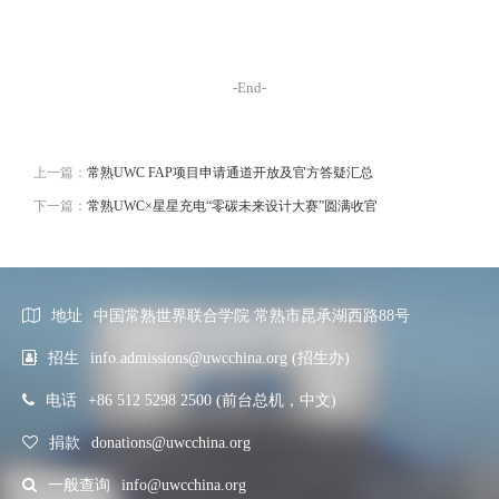
-End-
上一篇：
常熟UWC FAP项目申请通道开放及官方答疑汇总
下一篇：
常熟UWC×星星充电“零碳未来设计大赛”圆满收官
地址
中国常熟世界联合学院 常熟市昆承湖西路88号
招生
info.admissions@uwcchina.org (招生办)
电话
+86 512 5298 2500 (前台总机，中文)
捐款
donations@uwcchina.org
一般查询
info@uwcchina.org