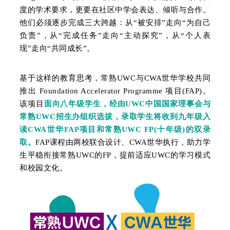
度的学术要求，更要在社区中学会表达、倾听与合作。
他们必须逐步完成三大跨越：从“被安排”走向“为自己
负责”，从“完成任务”走向“主动探究”，从“个人表
现”走向“共同成长”。
基于这样的教育思考，常熟UWC与CWA世华学校共同
推出 Foundation Accelerator Program
me 项目(FAP)
。
该项目
面向八年级学生，经由UWC中国国家理事会与
常熟UWC招生办组织选拔，录取学生将收到
九年级入
读CWA世华FAP项目和
常熟UWC FP(十年级)的双录
取。
FAP
课程
由两校
联合设计、CWA世华执行，助力学
生平稳衔接常熟UWC的FP，提前适应
UWC的学习模式
和校园文化。