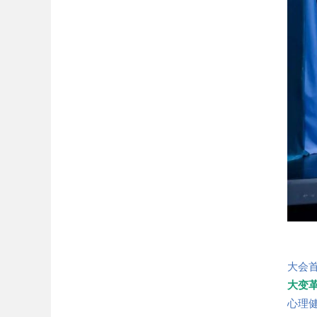
大会
大变
心理