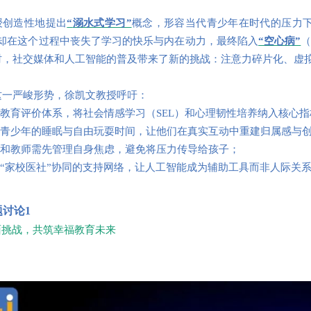
授创造性地提出
“
溺水式学习”
概念，形容当代青少年在时代的压力下
，却在这个过程中丧失了学习的快乐与内在动力，最终陷入
“空心病”
时，社交媒体和人工智能的普及带来了新的挑战：注意力碎片化、虚拟
这一严峻形势，徐凯文教授呼吁：
重塑教育评价体系，将社会情感学习（SEL）和心理韧性培养纳入核心
保障青少年的睡眠与自由玩耍时间，让他们在真实互动中重建归属感与
家长和教师需先管理自身焦虑，避免将压力传导给孩子；
构建“家校医社”协同的支持网络，让人工智能成为辅助工具而非人际关
题讨论1
面挑战，共筑幸福教育未来