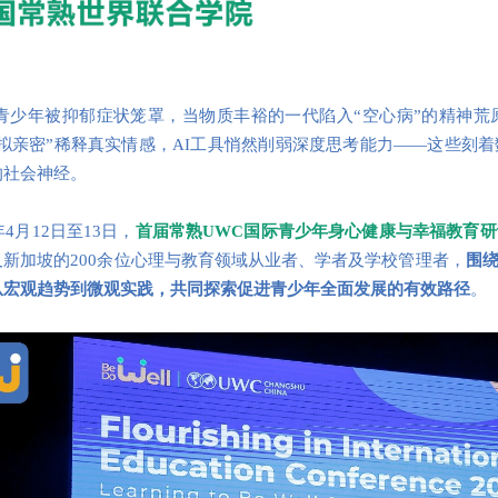
/4青少年被抑郁症状笼罩，当物质丰裕的一代陷入“空心病”的精神
虚拟亲密”稀释真实情感，AI工具悄然削弱深度思考能力——这些刻
的社会神经。
5年4月12日至13日，
首届常熟UWC国际青少年身心健康与幸福教育研
及新加坡的200余位心理与教育领域从业者、学者及学校管理者，
围
从宏观趋势到微观实践，共同探索促进青少年全面发展的有效路径
。