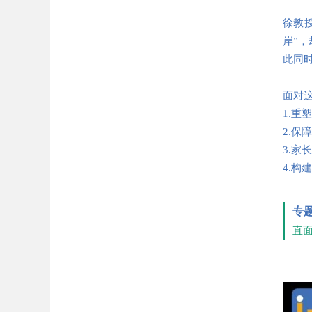
徐教
岸”
此同
面对
1.
2.
3.
4.
专
直