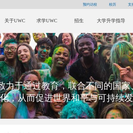
预约访校
校历
支
关于UWC
求学UWC
招生
大学升学指导
C致力于通过教育，联合不同的国家
化，从而促进世界和平与可持续