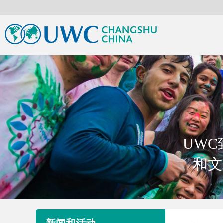
UW
和文