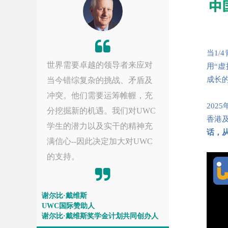
当1
世界需要卓越的领导者来应对
用“
成长
当今错综复杂的挑战、矛盾及
冲突。他们需要运筹帷幄，充
202
分挖掘新的机遇。我们对UWC
香港
学生的潜力以及实干的精神充
话，
满信心--因此决定加大对UWC
的支持。
谢尔比·戴维斯
UWC国际赞助人
谢尔比·戴维斯奖学金计划共同创办人