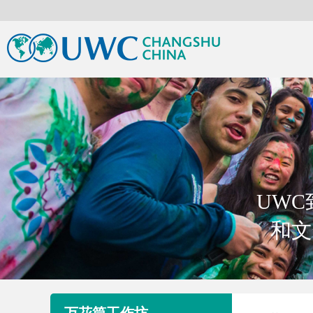
UW
和文