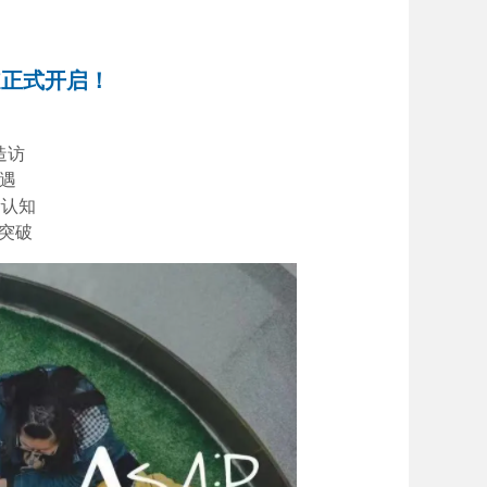
道正式开启！
造访
遇
新认知
突破