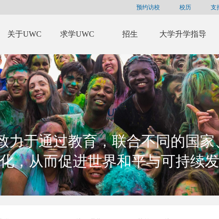
预约访校
校历
支
关于UWC
求学UWC
招生
大学升学指导
C致力于通过教育，联合不同的国家
化，从而促进世界和平与可持续