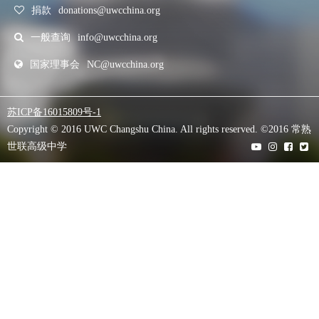
捐款
donations@uwcchina.org
一般查询
info@uwcchina.org
国家理事会
NC@uwcchina.org
苏ICP备16015809号-1
Copyright © 2016 UWC Changshu China. All rights reserved. ©2016 常熟
世联高级中学