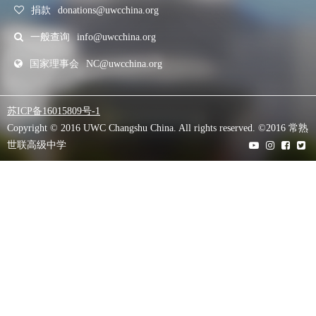
捐款
donations@uwcchina.org
一般查询
info@uwcchina.org
国家理事会
NC@uwcchina.org
苏ICP备16015809号-1
Copyright © 2016 UWC Changshu China. All rights reserved. ©2016 常熟
世联高级中学