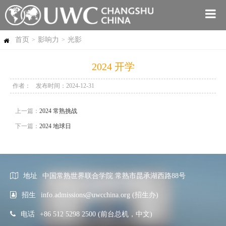
首页
影响力
光影
>
>
2024 开学
作者：
发布时间：2024-12-31
上一篇：
2024 常熟挑战
下一篇：
2024 地球日
地址
中国常熟世界联合学院 常熟市昆承湖西路88号
招生
info.admissions@uwcchina.org (招生办)
电话
+86 512 5298 2500 (前台总机，中文)