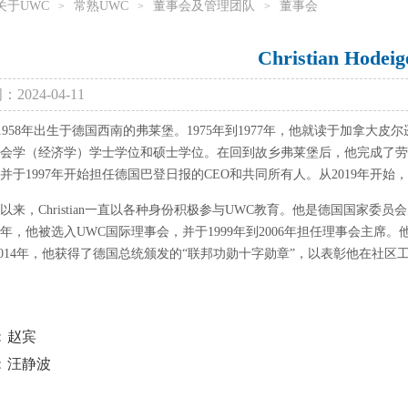
关于UWC
常熟UWC
董事会及管理团队
董事会
>
>
>
Christian Hodeig
2024-04-11
stian1958年出生于德国西南的弗莱堡。1975年到1977年，他就读于
会学（经济学）学士学位和硕士学位。在回到故乡弗莱堡后，他完成了劳动
并于1997年开始担任德国巴登日报的CEO和共同所有人。从2019年开
6年以来，Christian一直以各种身份积极参与UWC教育。他是德国国家委员
96年，他被选入UWC国际理事会，并于1999年到2006年担任理事会主
2014年，他获得了德国总统颁发的“联邦功勋十字勋章”，以表彰他在社区
：
赵宾
：
汪静波