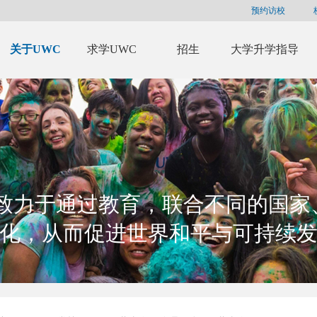
预约访校
关于UWC
求学UWC
招生
大学升学指导
C致力于通过教育，联合不同的国家
化，从而促进世界和平与可持续