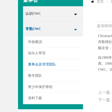
董事会
首页
>
认识UWC
发布时间：
常熟UWC
Chri
学校概况
并取得社
版企业；
创办人寄语
自198
席。19
董事会及管理团队
UWC。
教学团队
青少年保护章程
上一篇
资料下载
下一篇