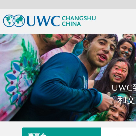
UW
和文