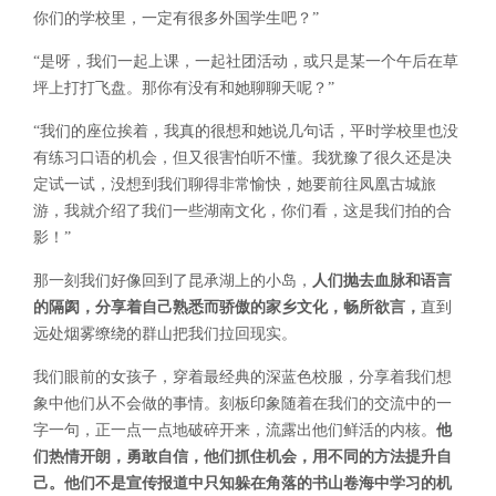
你们的学校里，一定有很多外国学生吧？”
“是呀，我们一起上课，一起社团活动，或只是某一个午后在草
坪上打打飞盘。那你有没有和她聊聊天呢？”
“我们的座位挨着，我真的很想和她说几句话，平时学校里也没
有练习口语的机会，但又很害怕听不懂。我犹豫了很久还是决
定试一试，没想到我们聊得非常愉快，她要前往凤凰古城旅
游，我就介绍了我们一些湖南文化，你们看，这是我们拍的合
影！”
那一刻我们好像回到了昆承湖上的小岛，
人们抛去血脉和语言
的隔阂，分享着自己熟悉而骄傲的家乡文化，畅所欲言，
直到
远处烟雾缭绕的群山把我们拉回现实。
我们眼前的女孩子，穿着最经典的深蓝色校服，分享着我们想
象中他们从不会做的事情。刻板印象随着在我们的交流中的一
字一句，正一点一点地破碎开来，流露出他们鲜活的内核。
他
们热情开朗，勇敢自信，他们抓住机会，用不同的方法提升自
己。他们不是宣传报道中只知躲在角落的书山卷海中学习的机