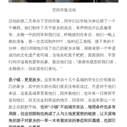
空间市集活动
活动的第二天举办了空间市集，同学们以学校为单位摆了一个
个摊档。他们制作了关于家乡的杂志，有声明信片以及徽章
等。永顺一中的同学和我们说，昨晚接到任务后，他们一晚上
都在准备，第一次尝试制作PPT，临时赶工海报。接下来的十
分钟，他们详细地介绍了自己的家乡永顺，湖南省第一个申遗
成功的文化遗产老司城，当地名吃蒿子粑粑，面面俱到，字里
行间洋溢着热爱和自豪。最后他们说：“谢谢你愿意听我们讲，
永顺很小，但欢迎你们来玩。”
是小镇，更是故乡。
这里有来自十几个县城的学生们介绍着自
己的家乡，其中的大部分我们甚至没有听说过。可是对于他们
来说，这座县城养育着他们，陪伴着他们，也许有一日将挥手
送别他们，但无论走到再远的地方，回首间，永远有那么一方
故土在默默守候。
也许“小镇”不如城市发达，地理条件也多有
局限，但这些限制也构成了人与土地更紧密的链接，让天涯海
角的游子对家乡的一草一木有着浓浓的眷恋和归属感，也因它