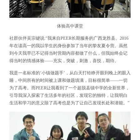
体验高中课堂
社群伙伴吴宗键说:“我来自PEER长期服务的广西龙胜县。2016
年在读高一的我以学生的身份参加了当年的挚友夏令营。虽然
到今天我早已不记得当时营期内容都做了什么，但我始终会记
得当时的情感体验——充实，突破，刺激，喜悦，期待。
我是一名标准的‘小镇做题手’，从白天打铃睁开眼到晚上闭眼入
睡，中间所有的时间被上课和做题填满，目标很简单——一切
为了高考。而PEER让我看到了一个超脱县镇中学的全新世界，
引导我深入探索了生活多年的社区，发现它的独特，让我明白
生活和学习的意义除了高考也是为了让自己发现长处和潜能。”