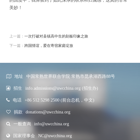
的国度中，我体验到了如此深厚的联系和归属感，这真的非常
美妙！
上一篇：
一次打破对县镇高中生的刻板印象之旅
下一篇：
跨国情谊，爱在寄宿家庭绽放
地址
中国常熟世界联合学院 常熟市昆承湖西路88号
招生
info.admissions@uwcchina.org (招生办)
电话
+86 512 5298 2500 (前台总机，中文)
捐款
donations@uwcchina.org
一般查询
info@uwcchina.org
国家理事会
NC@uwcchina.org