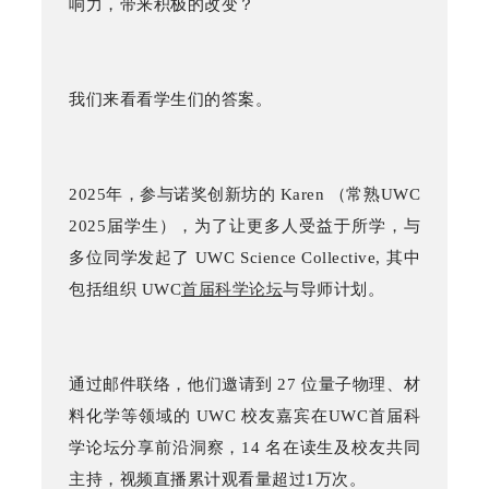
响力，带来积极的改变？
我们来看看学生们的答案。
2025
年，参与诺奖创新坊的
Karen
（常熟
UWC
2025
届学生），为了让更多人受益于所学，与
多位同学发起了
UWC Science Collective,
其中
包括组织
UWC
首届科学论坛
与导师计划。
通过邮件联络，他们邀请到
27
位量子物理、材
料化学等领域的
UWC
校友嘉宾在UWC首届科
学论坛分享前沿洞察，
14
名在读生及校友共同
主持，视频直播累计观看量超过
1
万
次。