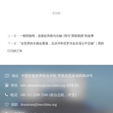
End
-
-
上一篇：
一根陪跑绳，连接起奔跑与共融 | 我与“黑暗跑团”的故事
下一篇：
“全世界的水都会重逢，北冰洋和尼罗河会在湿云中交融”｜我和
CCE的三年
地址
中国常熟世界联合学院 常熟市昆承湖西路88号
招生
info.admissions@uwcchina.org (招生办)
电话
+86 512 5298 2500 (前台总机，中文)
捐款
donations@uwcchina.org