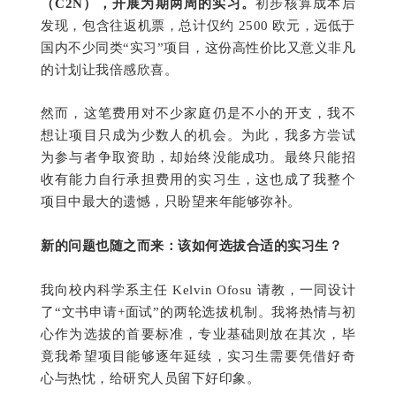
（C2N），开展为期两周的实习。
初步核算成本后
发现，包含往返机票，总计仅约 2500 欧元，远低于
国内不少同类“实习”项目，这份高性价比又意义非凡
的计划让我倍感欣喜。
然而，这笔费用对不少家庭仍是不小的开支，我不
想让项目只成为少数人的机会。为此，我多方尝试
为参与者争取资助，却始终没能成功。
最终只能招
收有能力自行承担费用的实习生，这也成了我整个
项目中最大的遗憾，只盼望来年能够弥补。
新的问题也随之而来：该如何选拔合适的实习生？
我向校内科学系主任 Kelvin Ofosu 请教，一同设计
了“文书申请+面试”的两轮选拔机制。我将热情与初
心作为选拔的首要标准，专业基础则放在其次，毕
竟我希望项目能够逐年延续，实习生需要凭借好奇
心与热忱，给研究人员留下好印象。