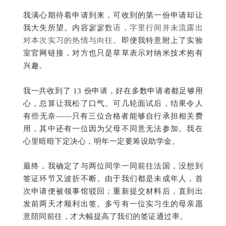
我满心期待着申请到来，可收到的第一份申请却让
我大失所望。内容
寥寥数语，字里行间并未流露出
对本次实习的热情与向往。
即便我特意附上了实验
室官网链接，对方也只是草草表示对纳米技术抱有
兴趣。
我一共收到了 13 份申请，好在多数申请者都足够用
心，总算让我松了口气。可几轮面试后，结果令人
有些无奈——只有三位合格者能够自行承担相关费
用，
其中还有一位因为父母不同意无法参加
。我在
心里暗暗下定决心，明年一定要筹设助学金。
最终，我确定了与两位同学一同前往法国，没想到
签证环节又波折不断。由于我们都是未成年人，首
次申请便被领事馆驳回；重新提交材料后，直到出
发前两天才顺利出签。多亏有一位实习生的母亲愿
意陪同前往，才大幅提高了我们的签证通过率。